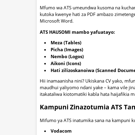
Mfumo wa ATS umeundwa kusoma na kuchamb
kutoka kwenye hati za PDF ambazo zimeten
Microsoft Word.
ATS HAUSOMI mambo yafuatayo:
Meza (Tables)
Picha (Images)
Nembo (Logos)
Aikoni (Icons)
Hati zilizoskanoiwa (Scanned Docum
Hii inamaanisha nini? Ukiskana CV yako, mf
maudhui yaliyomo ndani yake – kama vile jin
itakataliwa kiotomatiki kabla hata haijafikia 
Kampuni Zinazotumia ATS Tan
Mifumo ya ATS inatumika sana na kampuni ku
Vodacom