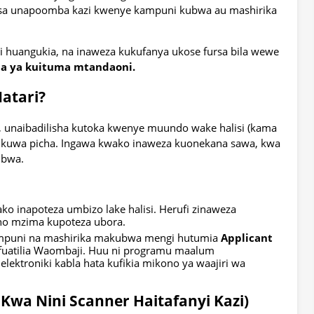
hasa unapoomba kazi kwenye kampuni kubwa au mashirika
 huangukia, na inaweza kukufanya ukose fursa bila wewe
bla ya kuituma mtandaoni.
atari?
n, unaibadilisha kutoka kwenye muundo wake halisi (kama
na kuwa picha. Ingawa kwako inaweza kuonekana sawa, kwa
ubwa.
ko inapoteza umbizo lake halisi. Herufi zinaweza
ano mzima kupoteza ubora.
puni na mashirika makubwa mengi hutumia
Applicant
fuatilia Waombaji. Huu ni programu maalum
lektroniki kabla hata kufikia mikono ya waajiri wa
 Kwa Nini Scanner Haitafanyi Kazi)