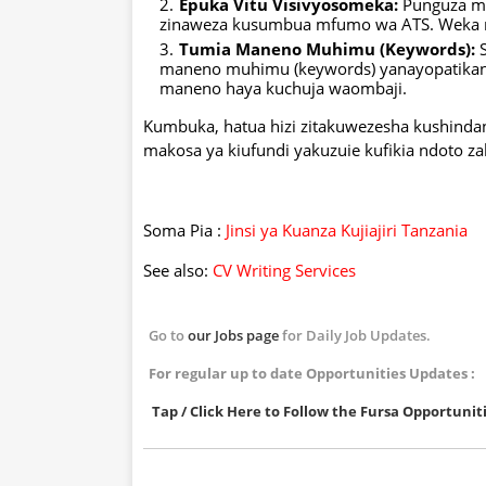
Epuka Vitu Visivyosomeka:
Punguza mat
zinaweza kusumbua mfumo wa ATS. Weka m
Tumia Maneno Muhimu (Keywords):
S
maneno muhimu (keywords) yanayopatikana
maneno haya kuchuja waombaji.
Kumbuka, hatua hizi zitakuwezesha kushindana
makosa ya kiufundi yakuzuie kufikia ndoto zak
Soma Pia :
Jinsi ya Kuanza Kujiajiri Tanzania
See also:
CV Writing Services
Go to
our Jobs page
for Daily Job Updates.
For regular up to date Opportunities Updates :
Tap / Click Here to Follow the Fursa Opportun