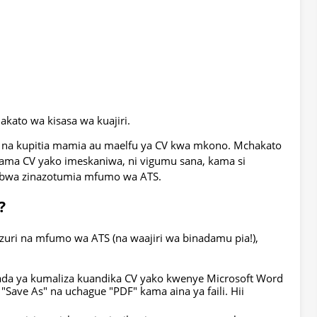
ato wa kisasa wa kuajiri.
ini na kupitia mamia au maelfu ya CV kwa mkono. Mchakato
kama CV yako imeskaniwa, ni vigumu sana, kama si
ubwa zinazotumia mfumo wa ATS.
?
izuri na mfumo wa ATS (na waajiri wa binadamu pia!),
da ya kumaliza kuandika CV yako kwenye Microsoft Word
"Save As" na uchague "PDF" kama aina ya faili. Hii