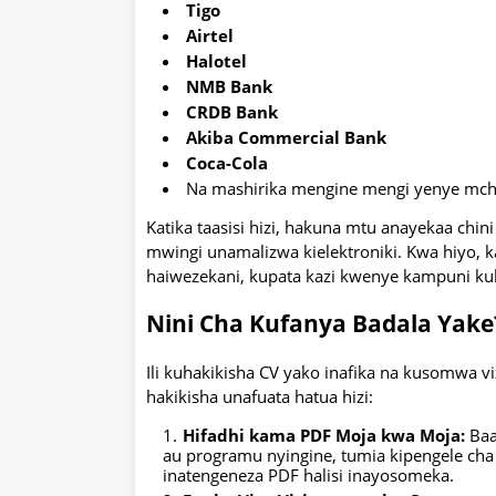
Tigo
Airtel
Halotel
NMB Bank
CRDB Bank
Akiba Commercial Bank
Coca-Cola
Na mashirika mengine mengi yenye mchak
Katika taasisi hizi, hakuna mtu anayekaa ch
mwingi unamalizwa kielektroniki. Kwa hiyo, 
haiwezekani, kupata kazi kwenye kampuni k
Nini Cha Kufanya Badala Yake
Ili kuhakikisha CV yako inafika na kusomwa v
hakikisha unafuata hatua hizi:
Hifadhi kama PDF Moja kwa Moja:
Baa
au programu nyingine, tumia kipengele cha 
inatengeneza PDF halisi inayosomeka.