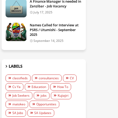
A Finance Manager is needed in
Zanzibar - Job Vacancy
July 17, 2025
Names Called for Interview at
PSRS / Utumishi - September
2025
September 14, 2025
LABELS
classifieds
consultancies
CV
Cv Ya
Education
How To
Job Seekers
jobs
Kujiajiri
matokeo
Opportunities
SA Jobs
SA Updates