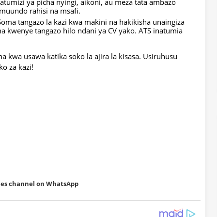
umizi ya picha nyingi, aikoni, au meza tata ambazo
uundo rahisi na msafi.
oma tangazo la kazi kwa makini na hakikisha unaingiza
 kwenye tangazo hilo ndani ya CV yako. ATS inatumia
 kwa usawa katika soko la ajira la kisasa. Usiruhusu
o za kazi!
ities channel on WhatsApp