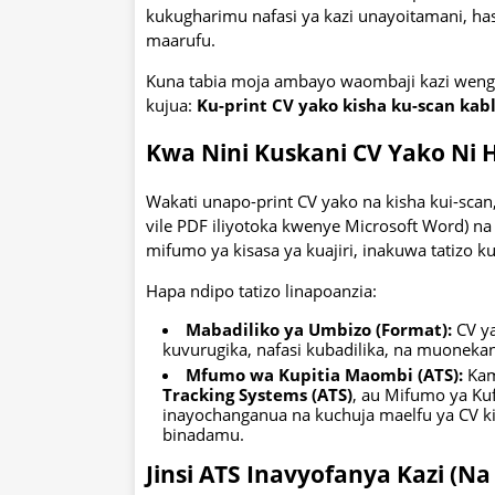
kukugharimu nafasi ya kazi unayoitamani, 
maarufu.
Kuna tabia moja ambayo waombaji kazi wengi
kujua:
Ku-print CV yako kisha ku-scan ka
Kwa Nini Kuskani CV Yako Ni H
Wakati unapo-print CV yako na kisha kui-sca
vile PDF iliyotoka kwenye Microsoft Word) 
mifumo ya kisasa ya kuajiri, inakuwa tatizo k
Hapa ndipo tatizo linapoanzia:
Mabadiliko ya Umbizo (Format):
CV ya
kuvurugika, nafasi kubadilika, na muonek
Mfumo wa Kupitia Maombi (ATS):
Kam
Tracking Systems (ATS)
, au Mifumo ya Ku
inayochanganua na kuchuja maelfu ya CV kie
binadamu.
Jinsi ATS Inavyofanya Kazi (Na