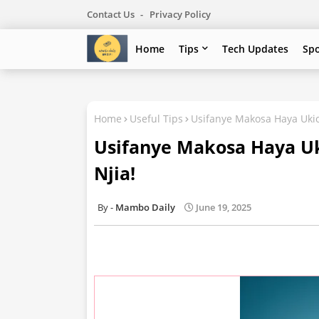
Contact Us
Privacy Policy
Home
Tips
Tech Updates
Sp
Home
Useful Tips
Usifanye Makosa Haya Ukio
Usifanye Makosa Haya Uk
Njia!
Mambo Daily
June 19, 2025