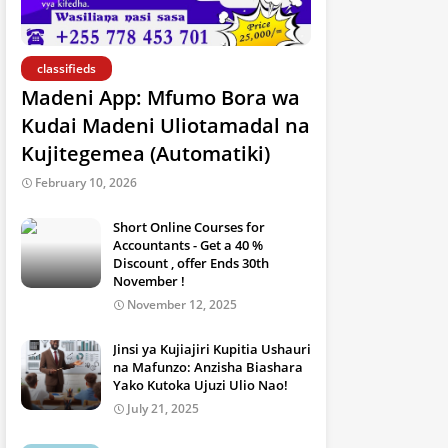
classifieds
Madeni App: Mfumo Bora wa
Kudai Madeni Uliotamadal na
Kujitegemea (Automatiki)
February 10, 2026
Short Online Courses for
Accountants - Get a 40 %
Discount , offer Ends 30th
November !
November 12, 2025
Jinsi ya Kujiajiri Kupitia Ushauri
na Mafunzo: Anzisha Biashara
Yako Kutoka Ujuzi Ulio Nao!
July 21, 2025