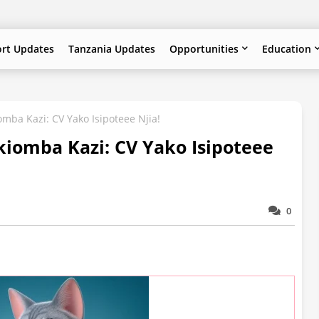
ort Updates
Tanzania Updates
Opportunities
Education
mba Kazi: CV Yako Isipoteee Njia!
iomba Kazi: CV Yako Isipoteee
0