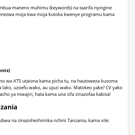
ua maneno muhimu (keywords) na taarifa nyingine
genezwa moja kwa moja kutoka kwenye programu kama
ents)
umo wa ATS utaiona kama picha tu, na hautoweza kusoma
a lako, uzoefu wako, au ujuzi wako. Matokeo yake? CV yako
macho ya mwajiri, hata kama una sifa zinazofaa kabisa!
zania
bwa na zinazoheshimika nchini Tanzania, kama vile: